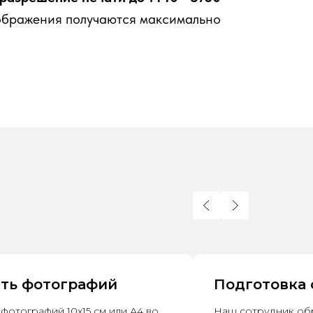
зображения получаются максимально
ть фотографий
Подготовка 
 фотографий 10х15 см или А4 во
Наш сотрудник об