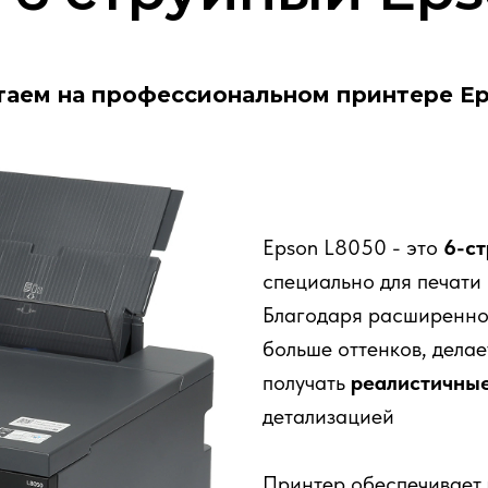
таем на профессиональном принтере Ep
Epson L8050 - это
6-с
специально для печати
Благодаря расширенной
больше оттенков, делае
получать
реалистичны
детализацией
Принтер обеспечивает