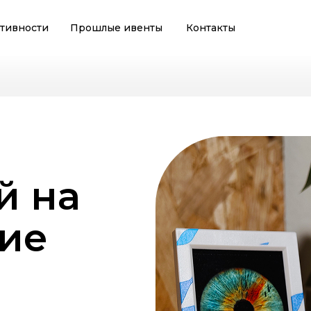
ктивности
Прошлые ивенты
Контакты
активности
Прошлые ивенты
Контакты
й на
ие